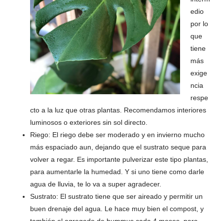
edio
por lo
que
tiene
más
exige
ncia
respe
cto a la luz que otras plantas. Recomendamos interiores
luminosos o exteriores sin sol directo.
Riego: El riego debe ser moderado y en invierno mucho
más espaciado aun, dejando que el sustrato seque para
volver a regar. Es importante pulverizar este tipo plantas,
para aumentarle la humedad. Y si uno tiene como darle
agua de lluvia, te lo va a super agradecer.
Sustrato: El sustrato tiene que ser aireado y permitir un
buen drenaje del agua. Le hace muy bien el compost, y
también el agregado de hummus cada 4 meses, para