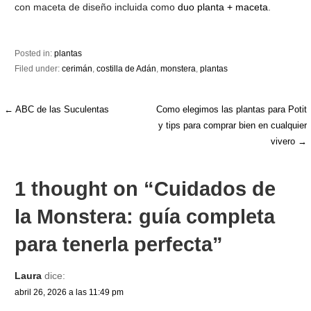
con maceta de diseño incluida como
duo planta + maceta
.
Posted in:
plantas
Filed under:
cerimán
,
costilla de Adán
,
monstera
,
plantas
Navegación
← ABC de las Suculentas
Como elegimos las plantas para Potit
y tips para comprar bien en cualquier
de
vivero →
entradas
1 thought on
“Cuidados de
la Monstera: guía completa
para tenerla perfecta”
Laura
dice:
abril 26, 2026 a las 11:49 pm