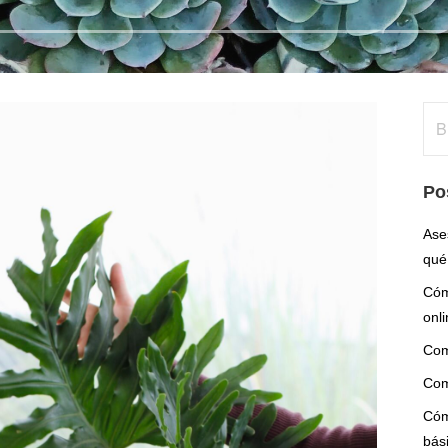
Bus
Po
Ase
qué 
Cóm
onli
Com
Com
Cóm
bás