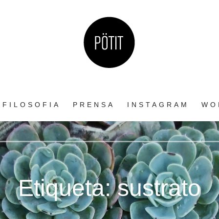
sa. Aprendé sobre riego, luz, macetas y más en el blog de Potit.
FILOSOFIA
PRENSA
INSTAGRAM
WO
Etiqueta:
sustrato