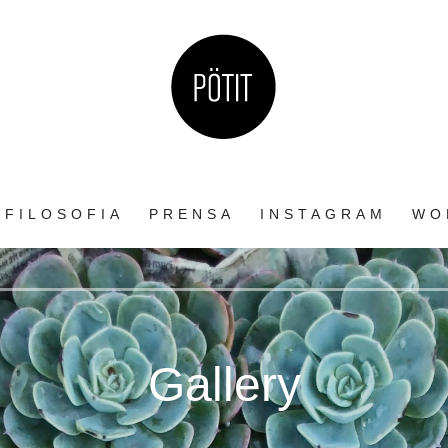
sa. Aprendé sobre riego, luz, macetas y más en el blog de Potit.
FILOSOFIA
PRENSA
INSTAGRAM
WO
Gallery